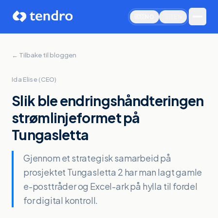
NO
EN
🇳🇴
🇬🇧
← Tilbake til bloggen
Ida Elise (CEO)
Slik ble endringshåndteringen
strømlinjeformet på
Tungasletta
Gjennom et strategisk samarbeid på
prosjektet Tungasletta 2 har man lagt gamle
e-posttråder og Excel-ark på hylla til fordel
Book demo
for digital kontroll.