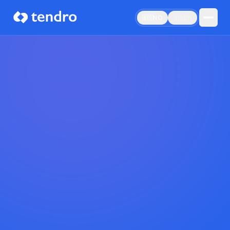
NO
EN
🇳🇴
🇬🇧
Book demo