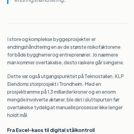
I store og komplekse byggeprosjekter er
endringshåndtering en av de største risikofaktorene
for både byggherrer og entreprenører. Jo nærmere
man kommer overtakelse, desto raskere går svingene.
Dette var også utgangspunktet på Teknostallen, KLP
Eiendoms storprosjekt i Trondheim. Med en
prosjektramme på 1,3 milliarder kroner og en enorm
mengde involverte aktører, ble det i sluttspurten før
overtakelse tydelig at manuelle prosesser ikke lenger
holdt mål.
Fra Excel-kaos til digital stålkontroll