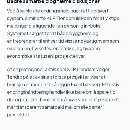
Bedre samarbeid og færre diskusjoner
Ved å samle alle endringsmeldinger i ett dedikert
system, eliminerte KLP Eiendom risikoen for at viktige
meldinger ble liggende i en personlig innboks.
Systemet sørget for at både byggherre og
entreprenører til enhver tid visste nøyaktig hvem som
eide ballen, hvilke frister som løp, og hva den
økonomiske statusen i prosjektet var.
At en profesjonell aktør som KLP Eiendom velger
Tendro på et av sine største prosjekter, viser at
bransjen er moden for å legge Excel bak seg. Effektiv
endringshåndtering handler ikke bare om å spare tid
der og da – det handler om å sikre verdier og skape et
mer transparent samarbeid mellom alle parter i
prosjektet.