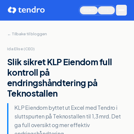
NO
EN
🇳🇴
🇬🇧
← Tilbake til bloggen
Ida Elise (CEO)
Slik sikret KLP Eiendom full
kontroll på
endringshåndtering på
Teknostallen
KLP Eiendom byttet ut Excel med Tendro i
sluttspurten på Teknostallen til 1,3 mrd. Det
Book demo
ga full oversikt og mer effektiv
endringshåndtering.